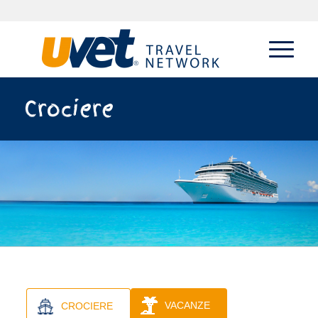
Crociere
VACANZE
CROCIERE